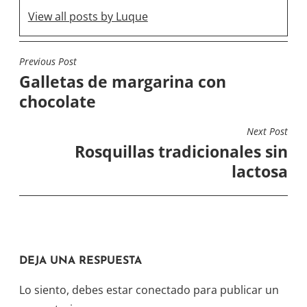
n
a
a
n
View all posts by Luque
n
a
u
n
e
u
v
e
a
v
Previous Post
NAVEGACIÓN
)
a
)
Galletas de margarina con
DE
chocolate
ENTRADAS
Next Post
Rosquillas tradicionales sin
lactosa
DEJA UNA RESPUESTA
Lo siento, debes estar
conectado
para publicar un