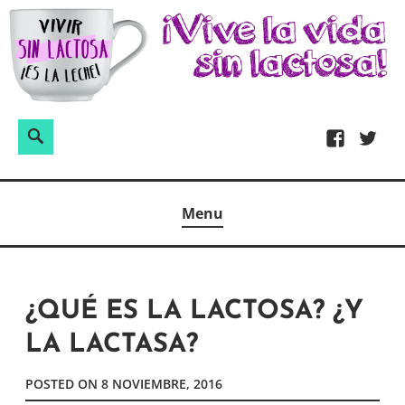
Skip
to
content
Buscar:
Search
Facebook
Twitter
Espacio dedicado a la alimentación sin lactosa, donde
VIVIR SIN LACTOSA ¡ES LA LECHE!
Menu
podrás encontrar recetas, consejos y experiencias sin
privarte de nada.
¿QUÉ ES LA LACTOSA? ¿Y
LA LACTASA?
POSTED ON
8 NOVIEMBRE, 2016