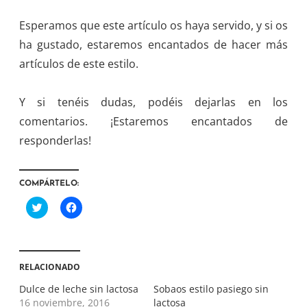
Esperamos que este artículo os haya servido, y si os
ha gustado, estaremos encantados de hacer más
artículos de este estilo.
Y si tenéis dudas, podéis dejarlas en los
comentarios. ¡Estaremos encantados de
responderlas!
COMPÁRTELO:
H
H
a
a
z
z
c
c
l
l
i
i
c
c
RELACIONADO
p
p
a
a
r
r
Dulce de leche sin lactosa
Sobaos estilo pasiego sin
a
a
16 noviembre, 2016
lactosa
c
c