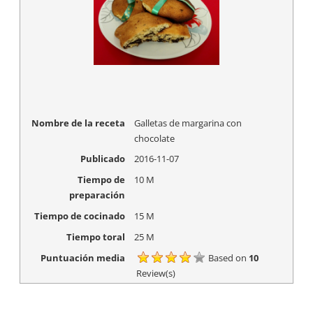
(
k
S
(
e
S
a
e
b
a
r
b
e
r
e
e
n
e
u
n
n
u
a
n
v
a
Nombre de la receta
Galletas de margarina con
e
v
n
e
chocolate
t
n
a
t
Publicado
2016-11-07
n
a
a
n
Tiempo de
10 M
n
a
u
n
preparación
e
u
v
e
Tiempo de cocinado
15 M
a
v
)
a
)
Tiempo toral
25 M
Puntuación media
Based on
10
Review(s)