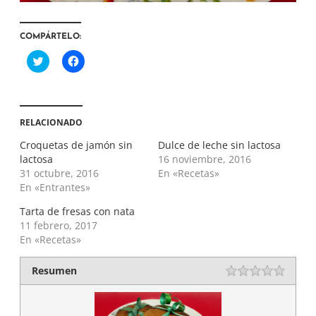
COMPÁRTELO:
H
H
a
a
z
z
c
c
l
l
i
i
c
c
RELACIONADO
p
p
a
a
r
r
Croquetas de jamón sin
Dulce de leche sin lactosa
a
a
lactosa
16 noviembre, 2016
c
c
o
o
31 octubre, 2016
En «Recetas»
m
m
En «Entrantes»
p
p
a
a
r
r
Tarta de fresas con nata
t
t
i
i
11 febrero, 2017
r
r
En «Recetas»
e
e
n
n
T
F
Resumen
w
a
i
c
t
e
t
b
e
o
r
o