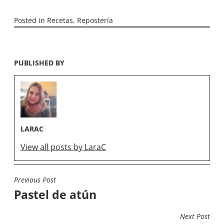
Posted in
Recetas
,
Repostería
PUBLISHED BY
LARAC
View all posts by LaraC
Previous Post
NAVEGACIÓN
Pastel de atún
DE
ENTRADAS
Next Post