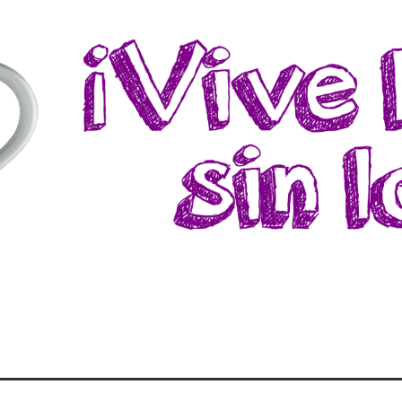
a, donde podrás encontrar recetas, consejos y experiencias sin pr
CTOSA ¡ES LA LECH