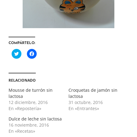
COMPÁRTELO:
H
H
a
a
z
z
c
c
l
l
i
i
c
c
RELACIONADO
p
p
a
a
r
r
Mousse de turrón sin
Croquetas de jamón sin
a
a
lactosa
lactosa
c
c
o
o
12 diciembre, 2016
31 octubre, 2016
m
m
En «Repostería»
En «Entrantes»
p
p
a
a
r
r
Dulce de leche sin lactosa
t
t
i
i
16 noviembre, 2016
r
r
En «Recetas»
e
e
n
n