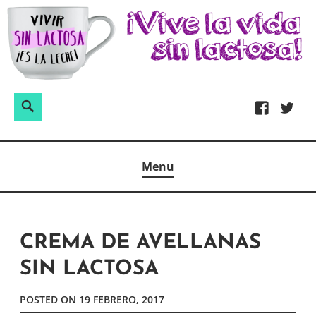
Skip
to
content
Buscar:
Search
Facebook
Twitter
Espacio dedicado a la alimentación sin lactosa, donde
VIVIR SIN LACTOSA ¡ES LA LECHE!
Menu
podrás encontrar recetas, consejos y experiencias sin
privarte de nada.
CREMA DE AVELLANAS
SIN LACTOSA
POSTED ON
19 FEBRERO, 2017