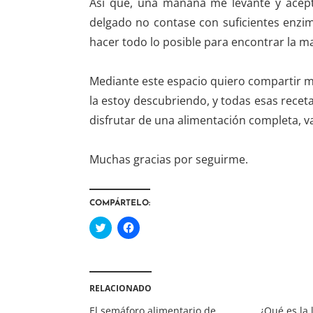
Así que, una mañana me levanté y acept
delgado no contase con suficientes enzim
hacer todo lo posible para encontrar la ma
Mediante este espacio quiero compartir mi 
la estoy descubriendo, y todas esas receta
disfrutar de una alimentación completa, v
Muchas gracias por seguirme.
COMPÁRTELO:
H
H
a
a
z
z
c
c
l
l
i
i
c
c
RELACIONADO
p
p
a
a
r
r
El semáforo alimentario de
¿Qué es la 