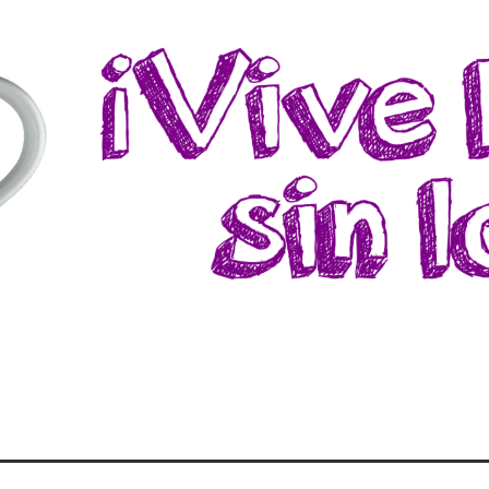
a, donde podrás encontrar recetas, consejos y experiencias sin pr
CTOSA ¡ES LA LECH