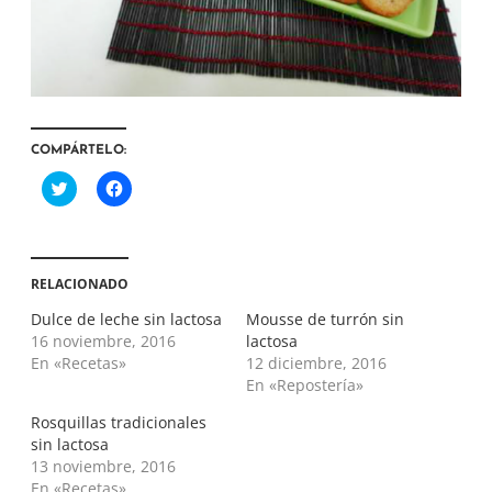
COMPÁRTELO:
H
H
a
a
z
z
c
c
l
l
i
i
c
c
RELACIONADO
p
p
a
a
r
r
Dulce de leche sin lactosa
Mousse de turrón sin
a
a
16 noviembre, 2016
lactosa
c
c
o
o
En «Recetas»
12 diciembre, 2016
m
m
En «Repostería»
p
p
a
a
r
r
Rosquillas tradicionales
t
t
i
i
sin lactosa
r
r
13 noviembre, 2016
e
e
n
n
En «Recetas»