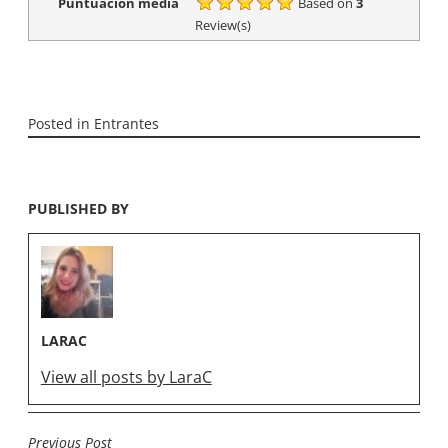
Puntuación media
Based on
3
Review(s)
Posted in
Entrantes
PUBLISHED BY
LARAC
View all posts by LaraC
Previous Post
NAVEGACIÓN