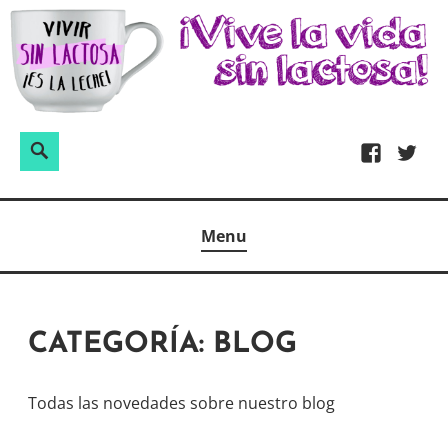
Skip
to
content
Buscar:
Search
Facebook
Twitter
Espacio dedicado a la alimentación sin lactosa, donde
VIVIR SIN LACTOSA ¡ES LA LECHE!
Menu
podrás encontrar recetas, consejos y experiencias sin
privarte de nada.
CATEGORÍA:
BLOG
Todas las novedades sobre nuestro blog