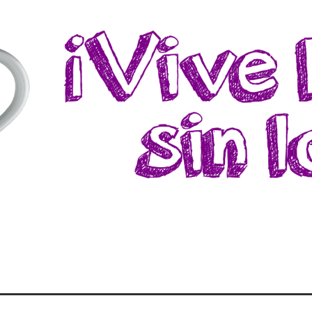
a, donde podrás encontrar recetas, consejos y experiencias sin pr
CTOSA ¡ES LA LECH